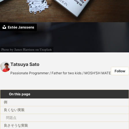
Estée Janssens
Photo by
James Harrison
on
Unsplash
Tatsuya Sato
Follow
Passionate Programmer / Father for two kids / MOSH’SH MATE
On this page
例
良くない実装
問題点
良さそうな実装