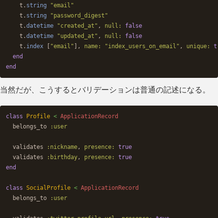
t
.
string
"email"
t
.
string
"password_digest"
t
.
datetime
"created_at"
,
null: 
false
t
.
datetime
"updated_at"
,
null: 
false
t
.
index
[
"email"
],
name: 
"index_users_on_email"
,
unique: 
t
end
end
当然だが、こうするとバリデーションは普通の記述になる。
class
Profile
<
ApplicationRecord
belongs_to
:user
validates
:nickname
,
presence: 
true
validates
:birthday
,
presence: 
true
end
class
SocialProfile
<
ApplicationRecord
belongs_to
:user