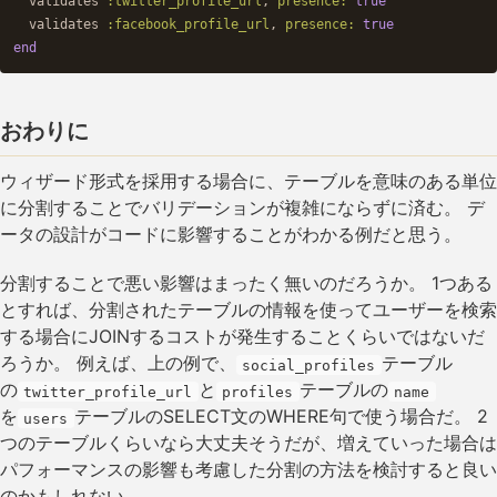
validates
:twitter_profile_url
,
presence: 
true
validates
:facebook_profile_url
,
presence: 
true
end
おわりに
ウィザード形式を採用する場合に、テーブルを意味のある単位
に分割することでバリデーションが複雑にならずに済む。 デ
ータの設計がコードに影響することがわかる例だと思う。
分割することで悪い影響はまったく無いのだろうか。 1つある
とすれば、分割されたテーブルの情報を使ってユーザーを検索
する場合にJOINするコストが発生することくらいではないだ
ろうか。 例えば、上の例で、
テーブル
social_profiles
の
と
テーブルの
twitter_profile_url
profiles
name
を
テーブルのSELECT文のWHERE句で使う場合だ。 2
users
つのテーブルくらいなら大丈夫そうだが、増えていった場合は
パフォーマンスの影響も考慮した分割の方法を検討すると良い
のかもしれない。