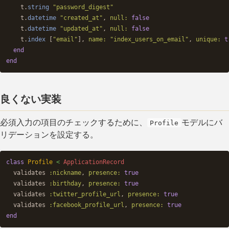
t
.
string
"password_digest"
t
.
datetime
"created_at"
,
null: 
false
t
.
datetime
"updated_at"
,
null: 
false
t
.
index
[
"email"
],
name: 
"index_users_on_email"
,
unique: 
t
end
end
良くない実装
必須入力の項目のチェックするために、
モデルにバ
Profile
リデーションを設定する。
class
Profile
<
ApplicationRecord
validates
:nickname
,
presence: 
true
validates
:birthday
,
presence: 
true
validates
:twitter_profile_url
,
presence: 
true
validates
:facebook_profile_url
,
presence: 
true
end