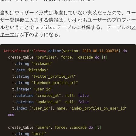
当初はウィザード形式は考慮していない実装だったので、ユー
ザー登録後に入力する情報は、いずれもユーザーのプロフィー
ルということで
テーブルに登録する。 テーブルの
ス
profiles
キーマ
は以下のようになる。
ActiveRecord
::
Schema
.
define
(
version: 
2019_08_11_000716
)
do
create_table
"profiles"
,
force: :cascade
do
|
t
|
t
.
string
"nickname"
t
.
date
"birthday"
t
.
string
"twitter_profile_url"
t
.
string
"facebook_profile_url"
t
.
integer
"user_id"
t
.
datetime
"created_at"
,
null: 
false
t
.
datetime
"updated_at"
,
null: 
false
t
.
index
[
"user_id"
],
name: 
"index_profiles_on_user_id"
end
create_table
"users"
,
force: :cascade
do
|
t
|
t
.
string
"email"