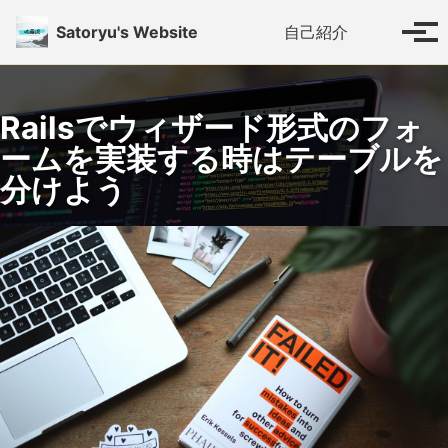
Skip to primary navigation
Skip to content
Skip to footer
Toggle se
Satoryu's Website
自己紹介
Tog
Railsでウィザード形式のフォ
ームを実装する時はテーブルを
分けよう