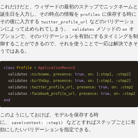
これだけだと、ウィザードの最初のステップでニックネームと
誕生日を入力し、その時点の情報を
に保存する時に
profiles
その後に入力する
などのバリデーショ
twitter_profile_url
ンによって止められてしまう。
メソッドの
オ
validates
on
プションで、そのバリデーションを有効にするタイミングを制
御することができるので、それを使うことで一応は解決できそ
うではある。
class
Profile
<
ApplicationRecord
validates
:nickname
,
presence: 
true
,
on: 
[
:step1
,
:step2
]
validates
:birthday
,
presence: 
true
,
on: 
[
:step1
,
:step2
]
validates
:twitter_profile_url
,
presence: 
true
,
on: :step2
validates
:facebook_profile_url
,
presence: 
true
,
on: :step2
end
このようにしておけば、モデルを保存する時
に、
などとすればステップごとに有
save(context: :step1)
効にしたいバリデーションを指定できる。