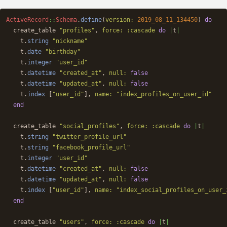
ActiveRecord
::
Schema
.
define
(
version: 
2019_08_11_134450
)
do
create_table
"profiles"
,
force: :cascade
do
|
t
|
t
.
string
"nickname"
t
.
date
"birthday"
t
.
integer
"user_id"
t
.
datetime
"created_at"
,
null: 
false
t
.
datetime
"updated_at"
,
null: 
false
t
.
index
[
"user_id"
],
name: 
"index_profiles_on_user_id"
end
create_table
"social_profiles"
,
force: :cascade
do
|
t
|
t
.
string
"twitter_profile_url"
t
.
string
"facebook_profile_url"
t
.
integer
"user_id"
t
.
datetime
"created_at"
,
null: 
false
t
.
datetime
"updated_at"
,
null: 
false
t
.
index
[
"user_id"
],
name: 
"index_social_profiles_on_user_
end
create_table
"users"
,
force: :cascade
do
|
t
|