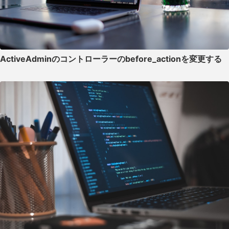
ActiveAdminのコントローラーのbefore_actionを変更する